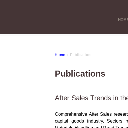
HOM
Home
» Publications
Publications
After Sales Trends in th
Comprehensive After Sales resear
capital goods industry. Sectors 
Materials Handling and Road Transp