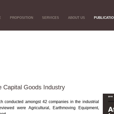
E
PROPOSITION
SERVICES
ABOUT US
PUBLICATI
e Capital Goods Industry
ch conducted amongst 42 companies in the industrial
reviewed were Agricultural, Earthmoving Equipment,
ort.