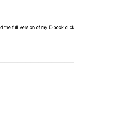
 the full version of my E-book click
__________________________________________________