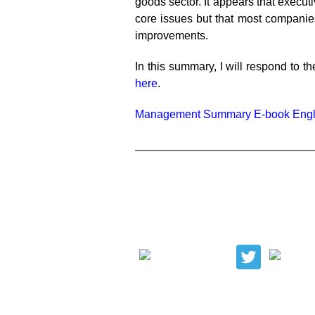
goods sector. It appears that execu
core issues but that most companies
improvements.
In this summary, I will respond to 
here
.
Management Summary E-book Engl
____________________________