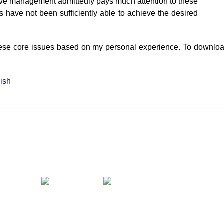
tive management admittedly pays much attention to these
 have not been sufficiently able to achieve the desired
these core issues based on my personal experience. To download
ish
__________________________________________________