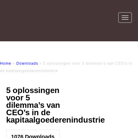
Home
»
Downloads
» 5 oplossingen voor 5 dilemma’s van CEO’s in
de kapitaalgoederenindustrie
5 oplossingen
voor 5
dilemma’s van
CEO’s in de
kapitaalgoederenindustrie
1076
Downloads